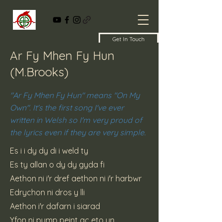
Get In Touch
Ar Fy Mhen Fy Hun
(M.Brooks)
"Ar Fy Mhen Fy Hun" means "On My
Own". It's the first song I've ever
written in Welsh so I'm very proud of
the lyrics even if they are very simple.
Es i i dy dy di i weld ty
Es ty allan o dy dy gyda fi
Aethon ni i'r dref aethon ni i'r harbwr
Edrychon ni dros y lli
Aethon i'r dafarn i siarad
Yfon ni pump peint ac eto un