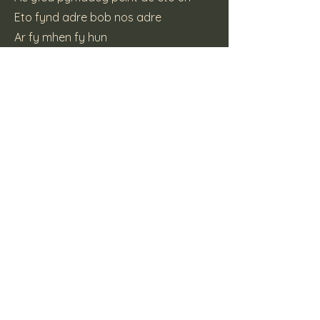
Eto fynd adre bob nos adre
Ar fy mhen fy hun
CYTGAN
(c) 2000 Katt Pie Records
Previous
Next
Here Be Dragons
Supporters Mailing List Form