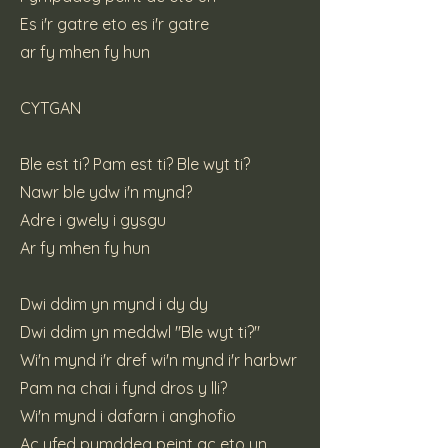
Es i'r gatre eto es i'r gatre
ar fy mhen fy hun
CYTGAN
Ble est ti? Pam est ti? Ble wyt ti?
Nawr ble ydw i'n mynd?
Adre i gwely i gysgu
Ar fy mhen fy hun
Dwi ddim yn mynd i dy dy
Dwi ddim yn meddwl "Ble wyt ti?"
Wi'n mynd i'r dref wi'n mynd i'r harbwr
Pam na chai i fynd dros y lli?
Wi'n mynd i dafarn i anghofio
Ac yfed pymddeg peint ac eto un