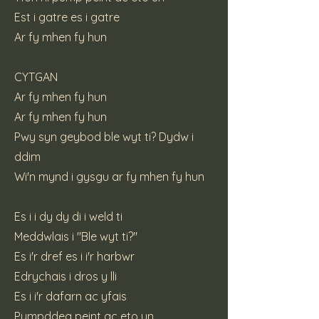
Est i gatre es i gatre
Ar fy mhen fy hun
CYTGAN
Ar fy mhen fy hun
Ar fy mhen fy hun
Pwy syn geybod ble wyt ti? Dydw i
ddim
Wi'n mynd i gysgu ar fy mhen fy hun
Es i i dy dy di i weld ti
Meddwlais i "Ble wyt ti?"
Es i'r dref es i i'r harbwr
Edrychais i dros y lli
Es i i'r dafarn ac yfais
Pympddeg peint ac eto un