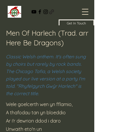
Get In Touch
Men Of Harlech (Trad. arr
Here Be Dragons)
Classic Welsh anthem. It's often sung
by choirs but rarely by rock bands.
The Chicago Tafia, a Welsh society
played our live version at a party I'm
told. "Rhyfelgyrch Gwŷr Harlech" is
the correct title.
Wele goelcerth wen yn fflamio,
A thafodau tan yn bloeddio
Ar i'r dewrion ddod i daro
Unwaith eto'n un