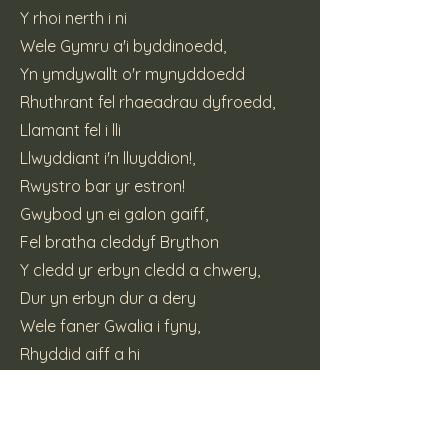
Y rhoi nerth i ni
Wele Gymru a'i byddinoedd,
Yn ymdywallt o'r mynyddoedd
Rhuthrant fel rhaeadrau dyfroedd,
Llamant fel i lli
Llwyddiant i'n lluyddion!,
Rwystro bar yr estron!
Gwybod yn ei galon gaiff,
Fel bratha cleddyf Brython
Y cledd yr erbyn cledd a chwery,
Dur yn erbyn dur a dery
Wele faner Gwalia i fyny,
Rhyddid aiff a hi
(c) 2015 Katt Pie Records