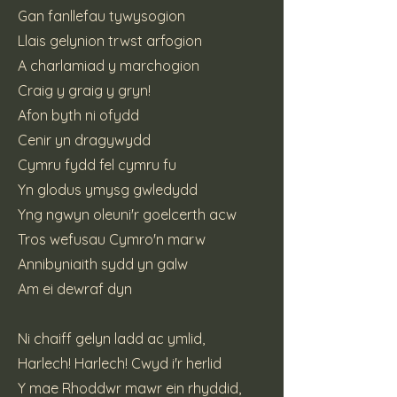
Gan fanllefau tywysogion
Llais gelynion trwst arfogion
A charlamiad y marchogion
Craig y graig y gryn!
Afon byth ni ofydd
Cenir yn dragywydd
Cymru fydd fel cymru fu
Yn glodus ymysg gwledydd
Yng ngwyn oleuni'r goelcerth acw
Tros wefusau Cymro'n marw
Annibyniaith sydd yn galw
Am ei dewraf dyn
Ni chaiff gelyn ladd ac ymlid,
Harlech! Harlech! Cwyd i'r herlid
Y mae Rhoddwr mawr ein rhyddid,