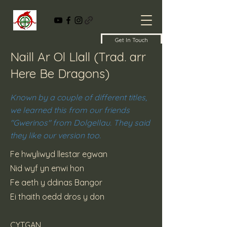
Get In Touch
Naill Ar Ol Llall (Trad. arr
Here Be Dragons)
Known by a couple of different titles,
we learned this from our friends
"Gwerinos" from Dolgellau. They said
they like our version too.
Fe hwyliwyd llestar egwan
Nid wyf yn enwi hon
Fe aeth y ddinas Bangor
Ei thaith oedd dros y don
CYTGAN