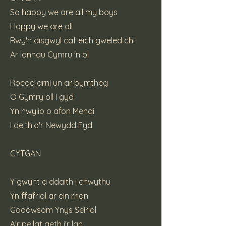
So happy we are all my boys
Happy we are all
Rwy'n disgwyl caf eich gweled chi
Ar lannau Cymru 'n ol
Roedd arni un ar bymtheg
O Gymry oll i gyd
Yn hwylio o afon Menai
I deithio'r Newydd Fyd
CYTGAN
Y gwynt a ddaith i chwythu
Yn ffafriol ar ein rhan
Gadawsom Ynys Seiriol
A'r peilat aeth i'r lan