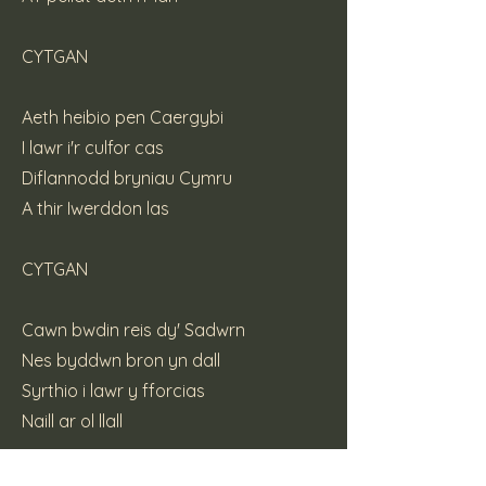
CYTGAN
Aeth heibio pen Caergybi
I lawr i'r culfor cas
Diflannodd bryniau Cymru
A thir Iwerddon las
CYTGAN
Cawn bwdin reis dy' Sadwrn
Nes byddwn bron yn dall
Syrthio i lawr y fforcias
Naill ar ol llall
CYTGAN